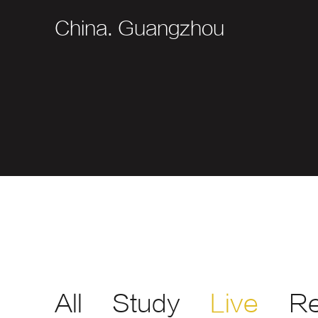
China. Guangzhou
All
Study
Live
Re