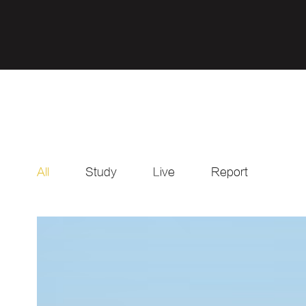
All
Study
Live
Report