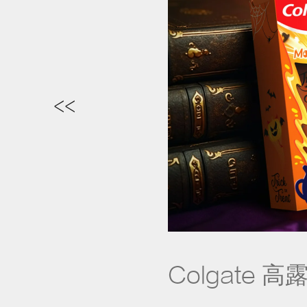
<<
Colgate 高