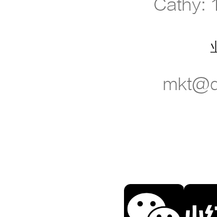
Cathy:
mkt@d